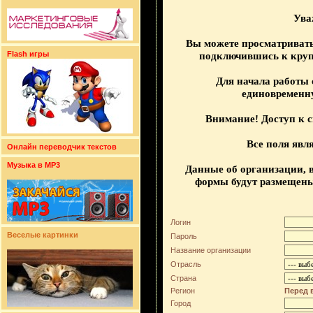
Ува
Вы можете просматриват
Flash игры
подключившись к крупн
Для начала работы 
единовременн
Внимание! Доступ к 
Все поля явл
Онлайн переводчик текстов
Музыка в MP3
Данные об организации, 
формы будут размещены
Логин
Веселые картинки
Пароль
Название организации
Отрасль
Страна
Регион
Перед 
Город