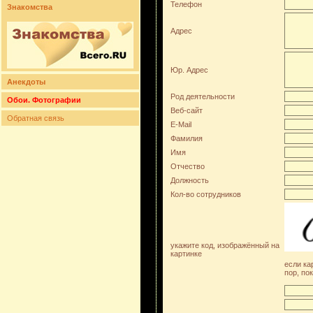
Телефон
Знакомства
Адрес
Юр. Адрес
Анекдоты
Род деятельности
Обои. Фотографии
Веб-сайт
Обратная связь
E-Mail
Фамилия
Имя
Отчество
Должность
Кол-во сотрудников
укажите код, изображённый на
картинке
если ка
пор, по