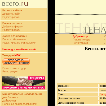
Каталог сайтов
Добавить сайт
Редактировать
Бизнес-каталог
Добавить фирму
Редактировать
Доска объявлений
Рубрикатор
С
Подать объявление
Подать тендер
Редактировать объявление
Регистрация
Вентилят
Новая доска объявлений
Тендеры
NEW
Разместить тендер
Регистрация
Название
Венти
Кратко
Начал
Маркетинговые исследования
Текст
Досту
для бизнеса
Дата начала показа
26 И
Дайджесты
Дата окончания показа
29 И
Полезное об исследованиях