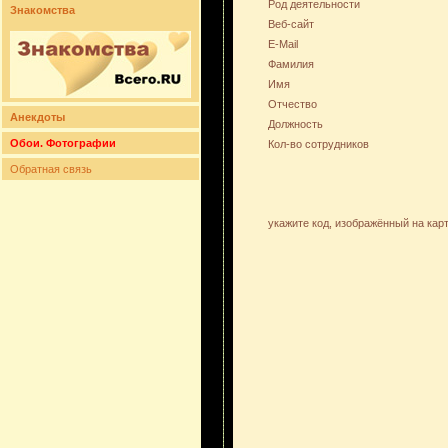
Род деятельности
Знакомства
Веб-сайт
E-Mail
Фамилия
Имя
Отчество
Анекдоты
Должность
Обои. Фотографии
Кол-во сотрудников
Обратная связь
укажите код, изображённый на кар