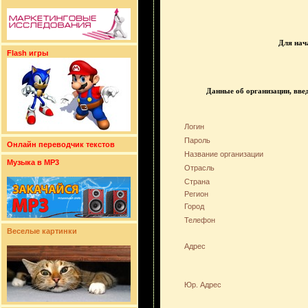
Для нач
Flash игры
Данные об организации, вве
Логин
Пароль
Онлайн переводчик текстов
Название организации
Музыка в MP3
Отрасль
Страна
Регион
Город
Телефон
Веселые картинки
Адрес
Юр. Адрес