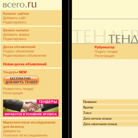
Каталог сайтов
Добавить сайт
Редактировать
Бизнес-каталог
Добавить фирму
Редактировать
Доска объявлений
Рубрикатор
Подать объявление
Подать тендер
Редактировать объявление
Регистрация
Новая доска объявлений
Тендеры
NEW
Разместить тендер
Регистрация
Название
Кратко
Текст
Дата начала показа
Маркетинговые исследования
Дата окончания показа
для бизнеса
Дайджесты
Полезное об исследованиях