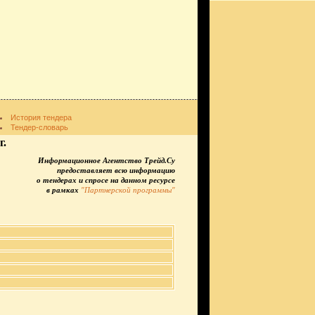
История тендера
Тендер-словарь
г.
Информационное Агентство Трейд.Су
предоставляет всю информацию
о тендерах и спросе на данном ресурсе
в рамках
"Партнерской программы"