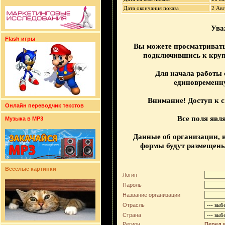
Дата окончания показа
2 Авг
Ува
Flash игры
Вы можете просматриват
подключившись к крупн
Для начала работы 
единовременн
Внимание! Доступ к 
Онлайн переводчик текстов
Все поля явл
Музыка в MP3
Данные об организации, 
формы будут размещены
Веселые картинки
Логин
Пароль
Название организации
Отрасль
Страна
Регион
Перед 