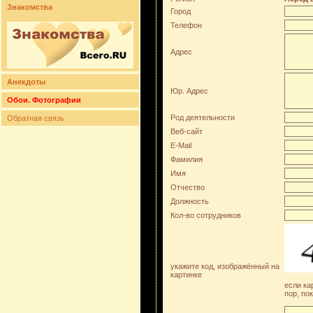
Знакомства
Город
Телефон
Адрес
Анекдоты
Юр. Адрес
Обои. Фотографии
Род деятельности
Обратная связь
Веб-сайт
E-Mail
Фамилия
Имя
Отчество
Должность
Кол-во сотрудников
укажите код, изображённый на
картинке
если ка
пор, по