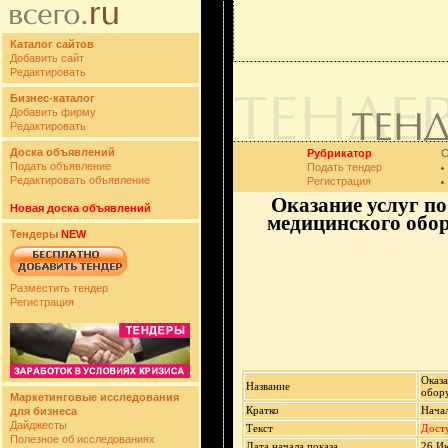
Каталог сайтов
Добавить сайт
Редактировать
Бизнес-каталог
Добавить фирму
Редактировать
Доска объявлений
Рубрикатор
С
Подать объявление
Подать тендер
Редактировать объявление
Регистрация
Оказание услуг п
Новая доска объявлений
медицинского обор
Тендеры
NEW
Разместить тендер
Регистрация
Оказа
Название
обору
Маркетинговые исследования
Кратко
Начал
для бизнеса
Дайджесты
Текст
Досту
Полезное об исследованиях
Дата начала показа
26 И