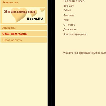
Род деятельности
Знакомства
Веб-сайт
E-Mail
Фамилия
Имя
Отчество
Анекдоты
Должность
Обои. Фотографии
Кол-во сотрудников
Обратная связь
укажите код, изображённый на кар