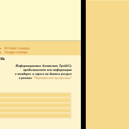
История тендера
Тендер-словарь
ль
Информационное Агентство Трейд.Су
предоставляет всю информацию
о тендерах и спросе на данном ресурсе
в рамках
"Партнерской программы"