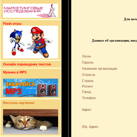
Для нач
Flash игры
Данные об организации, вве
Логин
Пароль
Онлайн переводчик текстов
Название организации
Музыка в MP3
Отрасль
Страна
Регион
Город
Телефон
Веселые картинки
Адрес
Юр. Адрес