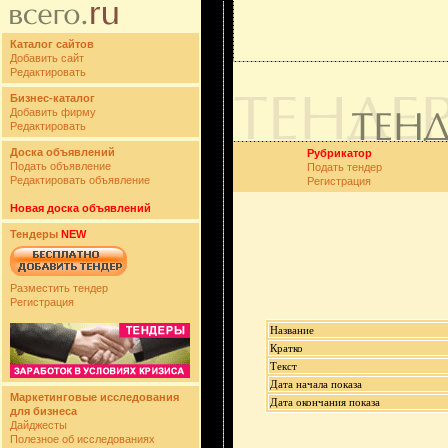
Каталог сайтов
Добавить сайт
Редактировать
Бизнес-каталог
Добавить фирму
Редактировать
Доска объявлений
Рубрикатор
Подать объявление
Подать тендер
Редактировать объявление
Регистрация
Новая доска объявлений
Тендеры
NEW
Разместить тендер
Регистрация
Название
Кратко
Текст
Дата начала показа
Маркетинговые исследования
Дата окончания показа
для бизнеса
Дайджесты
Полезное об исследованиях