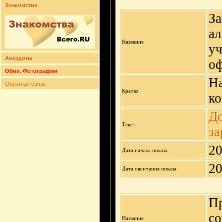
Знакомства
За
ал
Название
уч
Анекдоты
оф
Обои. Фотографии
На
Обратная связь
Кратко
ко
До
Текст
за
20
Дата начала показа
20
Дата окончания показа
П
со
Название