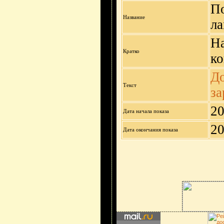
По
Название
л
На
Кратко
ко
До
Текст
за
20
Дата начала показа
20
Дата окончания показа