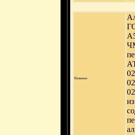
А
ГО
А
ЧМ
п
А
02
Название
02
02
из
со
пе
ал