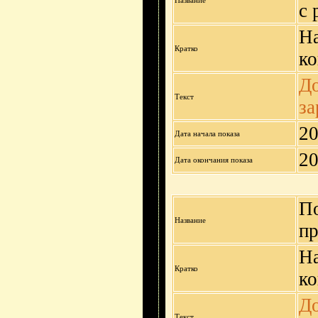
с 
На
Кратко
ко
До
Текст
за
20
Дата начала показа
20
Дата окончания показа
По
Название
п
На
Кратко
ко
До
Текст