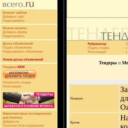
Каталог сайтов
Добавить сайт
Редактировать
Бизнес-каталог
Добавить фирму
Редактировать
Доска объявлений
Рубрикатор
С
Подать объявление
Подать тендер
Редактировать объявление
Регистрация
Новая доска объявлений
Тендеры :: М
Тендеры
NEW
Разместить тендер
Регистрация
За
дл
Название
Oz
Маркетинговые исследования
На
для бизнеса
Дайджесты
Кратко
ко
Полезное об исследованиях