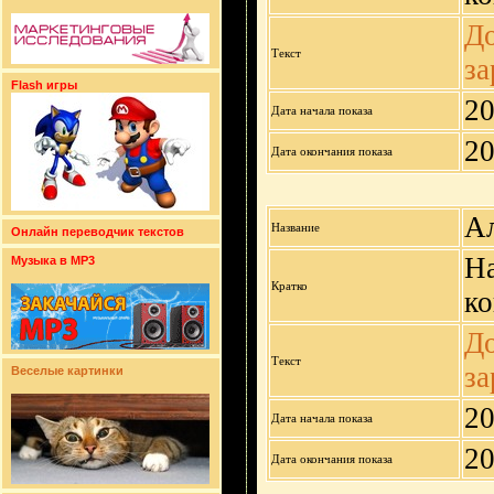
До
Текст
за
Flash игры
20
Дата начала показа
20
Дата окончания показа
А
Название
Онлайн переводчик текстов
На
Музыка в MP3
Кратко
ко
До
Текст
за
Веселые картинки
20
Дата начала показа
20
Дата окончания показа