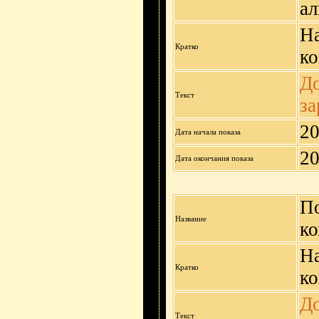
ал
На
Кратко
ко
До
Текст
за
20
Дата начала показа
20
Дата окончания показа
П
Название
ко
На
Кратко
ко
До
Текст