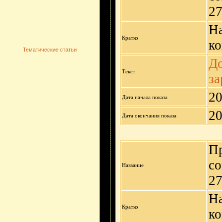
27
На
Кратко
ко
Тематические статьи
До
Текст
за
20
Дата начала показа
20
Дата окончания показа
П
со
Название
27
На
Кратко
ко